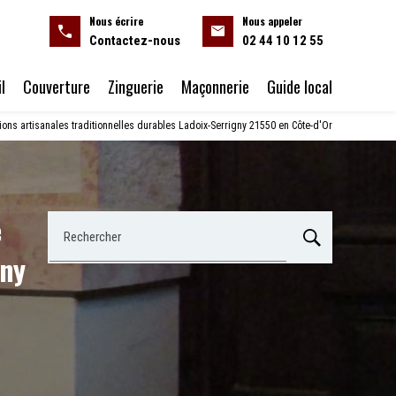
Nous écrire
Nous appeler
Contactez-nous
02 44 10 12 55
l
Couverture
Zinguerie
Maçonnerie
Guide local
tions artisanales traditionnelles durables Ladoix-Serrigny 21550 en Côte-d'Or
e
Rechercher
gny