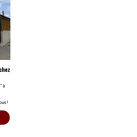
chez
" à
ous !