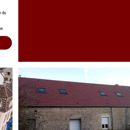
n du
ne.