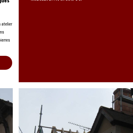
 atelier
ons
ierres