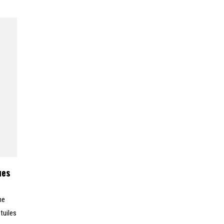
ues
ne
tuiles