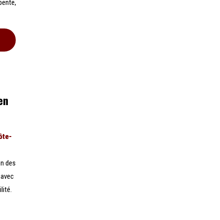
pente,
en
ôte-
on des
 avec
lité.