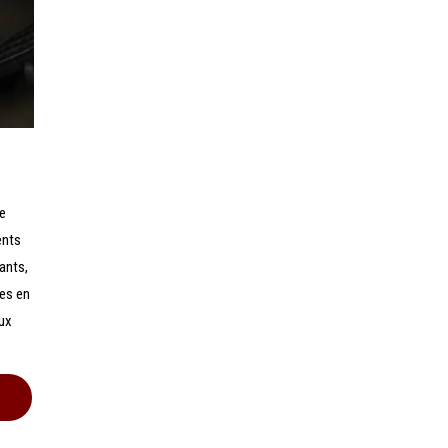
re
ents
ants,
nes en
aux