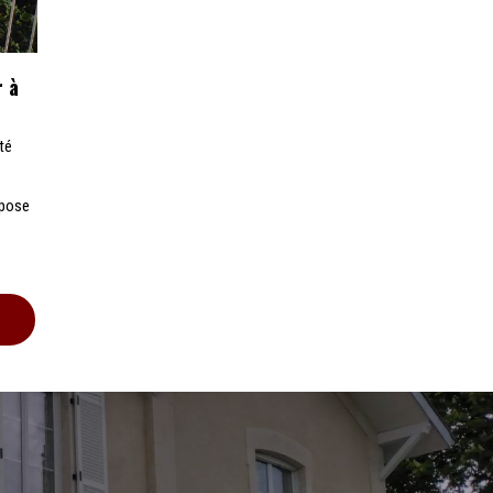
r à
té
épose